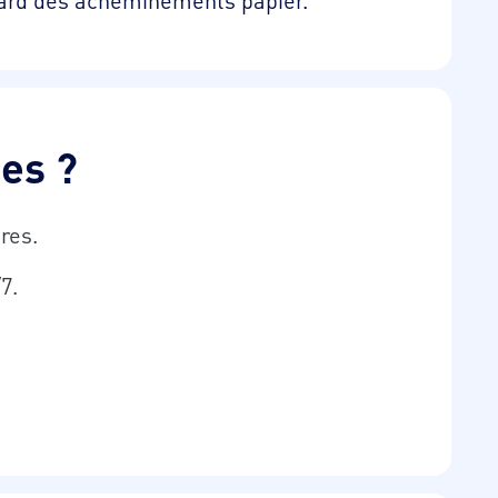
es ?
res.
7.